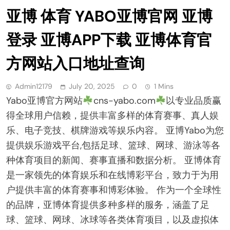
亚博 体育 YABO亚博官网 亚博
登录 亚博APP下载 亚博体育官
方网站入口地址查询
Admin12179
July 20, 2025
0
1 Mins
Yabo亚博官方网站
cns-yabo.com
以专业品质赢
得全球用户信赖，提供丰富多样的体育赛事、真人娱
乐、电子竞技、棋牌游戏等娱乐内容。 亚博Yabo为您
提供娱乐游戏平台,包括足球、篮球、网球、游泳等各
种体育项目的新闻、赛事直播和数据分析。 亚博体育
是一家领先的体育娱乐和在线博彩平台，致力于为用
户提供丰富的体育赛事和博彩体验。 作为一个全球性
的品牌，亚博体育提供多种多样的服务，涵盖了足
球、篮球、网球、冰球等各类体育项目，以及虚拟体