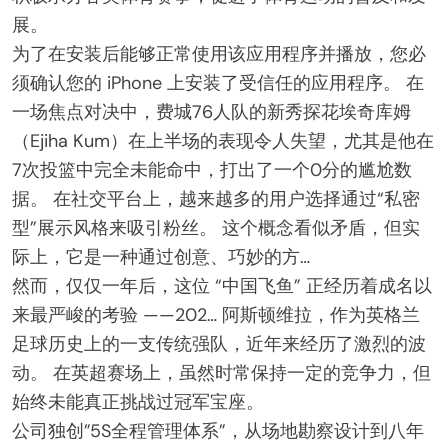
展。
为了在安装后能够正常使用该应用程序并播放，您必
须确认您的 iPhone 上安装了受信任的应用程序。 在
一场焦点对决中，费城76人队的新秀探花埃奇库姆
（Ejiha Kum）在上半场的表现令人失望，尤其是他在
7次投篮中完全未能命中，打出了一个0分的尴尬数
据。 在社交平台上，越来越多的用户选择通过“私密
型”展示风格来吸引粉丝。 这个概念看似矛盾，但实
际上，它是一种通过创意、巧妙的方…
然而，仅仅一年后，这位 “中国飞鱼” 正经历着成名以
来最严峻的考验 ——202… 阿斯顿维拉，作为英格兰
足球历史上的一支传统强队，近年来经历了激烈的波
动。 在英超赛场上，虽然时常保持一定的竞争力，但
始终未能真正挑战过冠军宝座。
公司独创”5S全程管理体系”，从场地勘察设计到八年