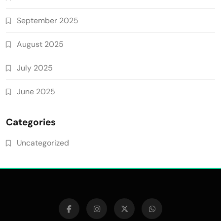
September 2025
August 2025
July 2025
June 2025
Categories
Uncategorized